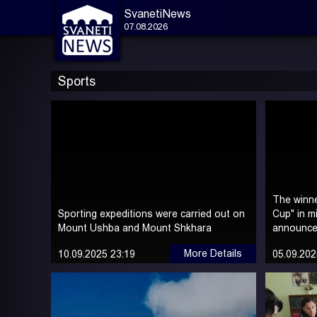
SvanetiNews
07.08.2026
Sports
The winne
Sporting expeditions were carried out on
Cup" in m
Mount Ushba and Mount Shkhara
announc
More Details
10.09.2025 23:19
05.09.202