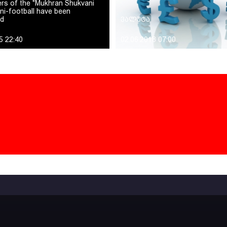
rs of the "Mukhran Shukvani
ini-football have been
d
ვალუტა
5 22:40
02.06.2018 07:00