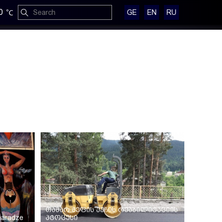
0
GE
EN
RU
თამარ მეფის ქუჩის რეაბილიტაციის
zharadze
პტოცესი