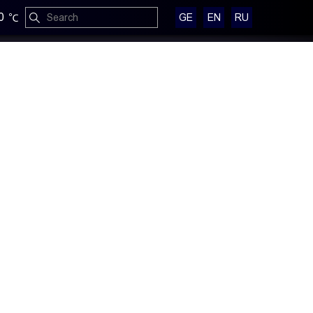
0
GE
EN
RU