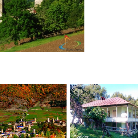
Svaneti
Gvalderi