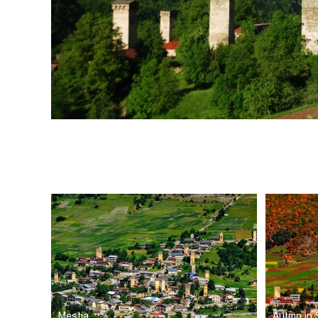
Mestia
Autmn in 