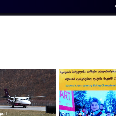
rport
Competition on skis