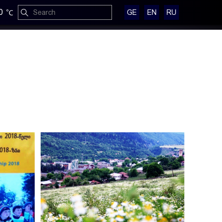
0
GE
EN
RU
Mestia